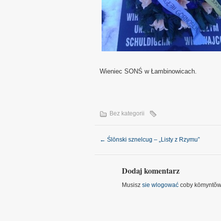
Wieniec SONŚ w Łambinowicach.
Bez kategorii
←
Ślōnski sznelcug – „Listy z Rzymu”
Dodaj komentarz
Musisz
sie wlogować
coby kōmyntŏw