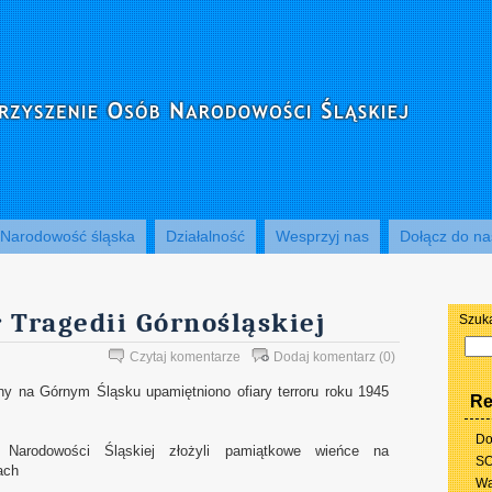
Narodowość śląska
Działalność
Wesprzyj nas
Dołącz do na
 Tragedii Górnośląskiej
Szuk
Czytaj komentarze
Dodaj komentarz
(0)
ny na Górnym Śląsku upamiętniono ofiary terroru roku 1945
Re
Do
b Narodowości Śląskiej złożyli pamiątkowe wieńce na
SO
ach
Wa