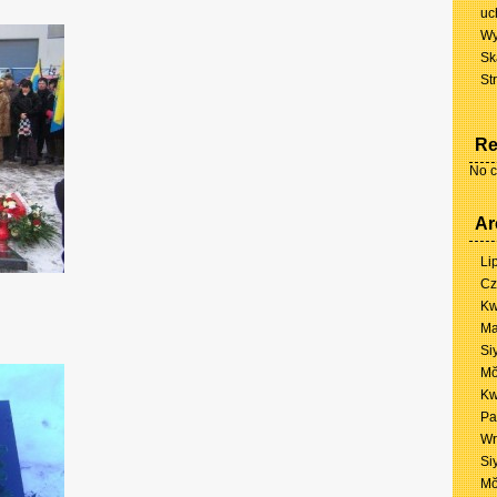
uc
Wy
Sk
St
Re
No c
Ar
Li
Cz
Kw
Ma
Si
Mŏ
Kw
Pa
Wr
Si
Mŏ