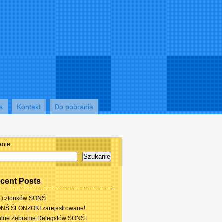
s
Kontakt
Do pobrania
anie
Szukanie
cent Posts
 członków SONŚ
NŚ ŚLONZOKI zarejestrowane!
lne Zebranie Delegatów SONŚ i