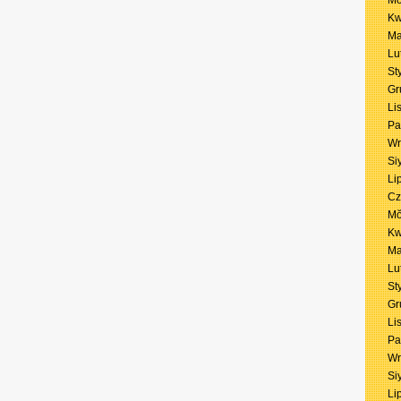
Mŏ
Kw
Ma
Lu
St
Gr
Li
Pa
Wr
Si
Li
Cz
Mŏ
Kw
Ma
Lu
St
Gr
Li
Pa
Wr
Si
Li