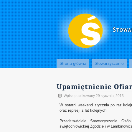
Strona główna
Stowarzyszenie
Upamiętnienie Ofiar
Wpis opublikowany 29 stycznia, 2013
W ostatni weekend stycznia po raz kolej
oraz represji z lat kolejnych.
Przedstawiciele Stowarzyszenia Osó
świętochłowickiej Zgodzie i w Łambinowic