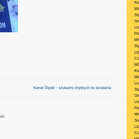
Kw
Ma
St
Gr
Li
Pa
Wr
Si
Li
Cz
Mŏ
Kw
Ma
Lu
Kanał Śląski – szukamy chętnych do działania
→
St
Gr
Li
Pa
Wr
ać.
Si
Li
Cz