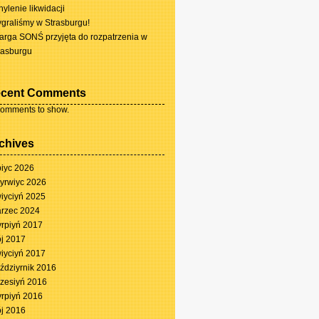
hylenie likwidacji
graliśmy w Strasburgu!
arga SONŚ przyjęta do rozpatrzenia w
rasburgu
cent Comments
omments to show.
chives
piyc 2026
yrwiyc 2026
iyciyń 2025
rzec 2024
yrpiyń 2017
j 2017
iyciyń 2017
ździyrnik 2016
zesiyń 2016
yrpiyń 2016
j 2016