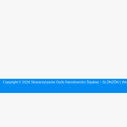
Copyright © 2026 Stowarzyszenie Osób Narodowości Śląskiej – SLŌNZŎKI | Ws