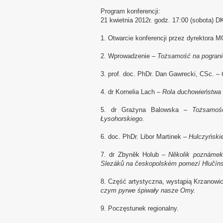
Program konferencji:
21 kwietnia 2012r. godz. 17:00 (sobota) D
1. Otwarcie konferencji przez dyrektora 
2. Wprowadzenie –
Tożsamość na pogran
3. prof. doc. PhDr. Dan Gawrecki, CSc. –
4. dr Kornelia Lach –
Rola duchowieństwa 
5. dr Grażyna Balowska –
Tożsamoś
Łysohorskiego.
6. doc. PhDr. Libor Martinek –
Hulczyńskie
7. dr Zbyněk Holub –
Několik poznámek 
Slezáků na českopolském pomezí Hlučíns
8. Część artystyczna, wystąpią Krzanowic
czym pyrwe śpiwały nasze Omy.
9. Poczęstunek regionalny.