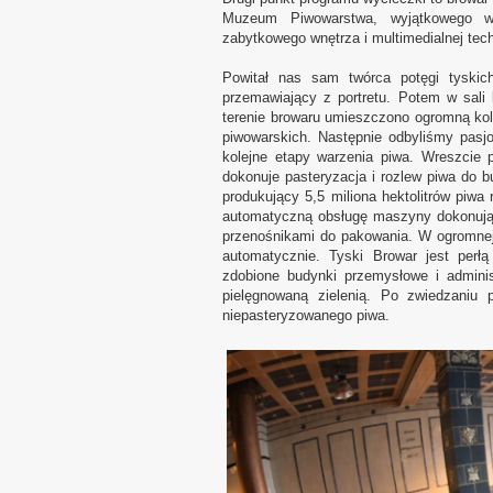
Muzeum Piwowarstwa, wyjątkowego w 
zabytkowego wnętrza i multimedialnej tech
Powitał nas sam twórca potęgi tyski
przemawiający z portretu. Potem w sali
terenie browaru umieszczono ogromną kole
piwowarskich. Następnie odbyliśmy pasj
kolejne etapy warzenia piwa. Wreszcie p
dokonuje pasteryzacja i rozlew piwa do b
produkujący 5,5 miliona hektolitrów piwa
automatyczną obsługę maszyny dokonującej
przenośnikami do pakowania. W ogromnej 
automatycznie. Tyski Browar jest perł
zdobione budynki przemysłowe i adminis
pielęgnowaną zielenią. Po zwiedzaniu 
niepasteryzowanego piwa.