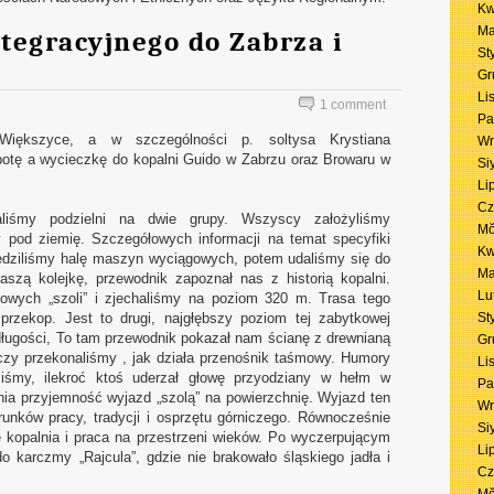
Kw
Ma
ntegracyjnego do Zabrza i
St
Gr
Li
1 comment
Pa
ększyce, a w szczególności p. soltysa Krystiana
Wr
botę a wycieczkę do kopalni Guido w Zabrzu oraz Browaru w
Si
Li
Cz
aliśmy podzielni na dwie grupy. Wszyscy założyliśmy
Mŏ
 pod ziemię. Szczegółowych informacji na temat specyfiki
Kw
wiedziliśmy halę maszyn wyciągowych, potem udaliśmy się do
Ma
zą kolejkę, przewodnik zapoznał nas z historią kopalni.
Lu
owych „szoli” i zjechaliśmy na poziom 320 m. Trasa tego
rzekop. Jest to drugi, najgłębszy poziom tej zabytkowej
St
 długości, To tam przewodnik pokazał nam ścianę z drewnianą
Gr
zy przekonaliśmy , jak działa przenośnik taśmowy. Humory
Li
iśmy, ilekroć ktoś uderzał głowę przyodziany w hełm w
Pa
nia przyjemność wyjazd „szolą” na powierzchnię. Wyjazd ten
Wr
unków pracy, tradycji i osprzętu górniczego. Równocześnie
Si
ę kopalnia i praca na przestrzeni wieków. Po wyczerpującym
Li
do karczmy „Rajcula”, gdzie nie brakowało śląskiego jadła i
Cz