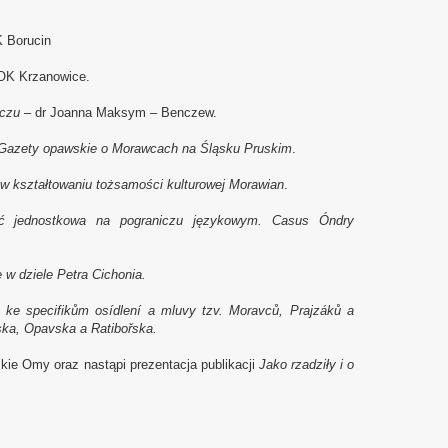
K Borucin
MOK Krzanowice.
iczu
– dr Joanna Maksym – Benczew.
Gazety opawskie o Morawcach na Śląsku Pruskim
.
w kształtowaniu tożsamości kulturowej Morawian
.
ć jednostkowa na pograniczu językowym. Casus Óndry
 w dziele Petra Cichonia.
ke specifikům osídlení a mluvy tzv. Moravců, Prajzáků a
ka, Opavska a Ratibořska.
kie Omy oraz nastąpi prezentacja publikacji
Jako rzadziły i o