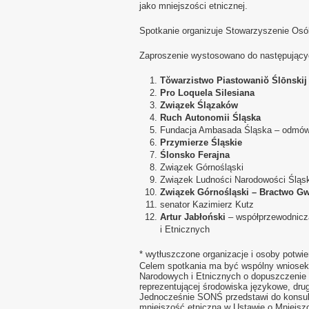
jako mniejszości etnicznej.
Spotkanie organizuje Stowarzyszenie Osób
Zaproszenie wystosowano do następujących
Tŏwarzistwo Piastowaniŏ Ślōnski
Pro Loquela Silesiana
Związek Ślązaków
Ruch Autonomii Śląska
Fundacja Ambasada Śląska – odmówil
Przymierze Śląskie
Ślonsko Ferajna
Związek Górnośląski
Związek Ludności Narodowości Śląsk
Związek Górnośląski – Bractwo G
senator Kazimierz Kutz
Artur Jabłoński
– współprzewodnicz
i Etnicznych
* wytłuszczone organizacje i osoby potwier
Celem spotkania ma być wspólny wniosek t
Narodowych i Etnicznych o dopuszczenie d
reprezentującej środowiska językowe, dru
Jednocześnie SONŚ przedstawi do konsulta
mniejszość etniczną w Ustawie o Mniejsz