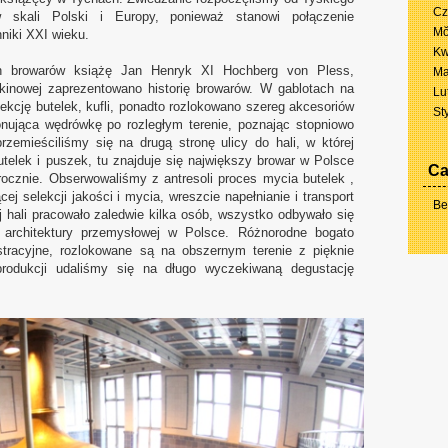
Cz
skali Polski i Europy, ponieważ stanowi połączenie
Mŏ
niki XXI wieku.
Kw
ch browarów książę Jan Henryk XI Hochberg von Pless,
Ma
 kinowej zaprezentowano historię browarów. W gablotach na
Lu
kcję butelek, kufli, ponadto rozlokowano szereg akcesoriów
St
onująca wędrówkę po rozległym terenie, poznając stopniowo
rzemieściliśmy się na drugą stronę ulicy do hali, w której
utelek i puszek, tu znajduje się największy browar w Polsce
Ca
 rocznie. Obserwowaliśmy z antresoli proces mycia butelek ,
 selekcji jakości i mycia, wreszcie napełnianie i transport
Be
hali pracowało zaledwie kilka osób, wszystko odbywało się
ą architektury przemysłowej w Polsce. Różnorodne bogato
tracyjne, rozlokowane są na obszernym terenie z pięknie
produkcji udaliśmy się na długo wyczekiwaną degustację