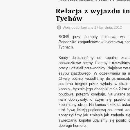
Relacja z wyjazdu i
Tychów
Wpis opublikowany
17 kwiytnia, 2012
SONŚ przy pomocy sołectwa wsi Wi
Pogodzika zorganizował w kwietniową so
Tychach.
Kiedy dojechaliśmy do kopalni, zost
obowiązkowe hełmy i lampy i ruszyliśmy
pracy udzielali przewodnicy. Najpierw z
szybu zjazdowego. W oczekiwaniu na nas
Chwilę później wsiedliśmy do ośmioosob
poziomu biegnie przez wykuty w skale p
kopalni, łącznie jego chodniki maja 2 km
obudową, potężny kombajn. Na własne oc
nam dopisywały, o czym się przekonal
kopalniany strop. Na koniec czekała osta
stał żywą lekcją poglądową na temat war
zobaczyliśmy jak zmienia jak zmienia si
zwiedzaniu kopalni udaliśmy się posilić 
dobrego humoru.