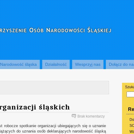
Narodowość śląska
Działalność
Wesprzyj nas
Dołącz do na
Szuk
rganizacji śląskich
Re
Brak komentarzy
Do
 robocze spotkanie organizacji ubiegających się o uznanie
SO
 dążących do uznania osób deklarujących narodowość śląską
Wa