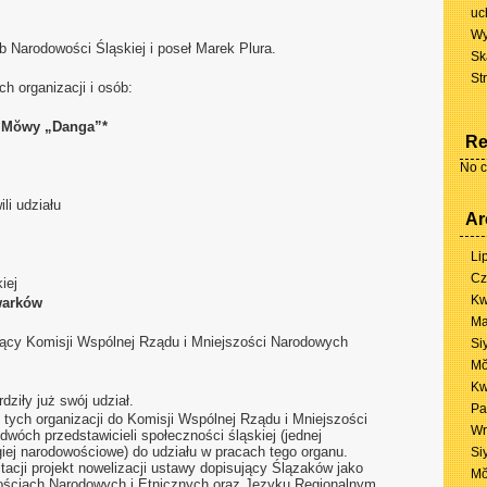
uc
Wy
 Narodowości Śląskiej i poseł Marek Plura.
Sk
St
 organizacji i osób:
j Mŏwy „Danga”*
Re
No c
i udziału
Ar
Li
Cz
iej
Kw
warków
Ma
ący Komisji Wspólnej Rządu i Mniejszości Narodowych
Si
Mŏ
Kw
dziły już swój udział.
Pa
ych organizacji do Komisji Wspólnej Rządu i Mniejszości
Wr
wóch przedstawicieli społeczności śląskiej (jednej
giej narodowościowe) do udziału w pracach tego organu.
Si
cji projekt nowelizacji ustawy dopisujący Ślązaków jako
Mŏ
ościach Narodowych i Etnicznych oraz Języku Regionalnym.