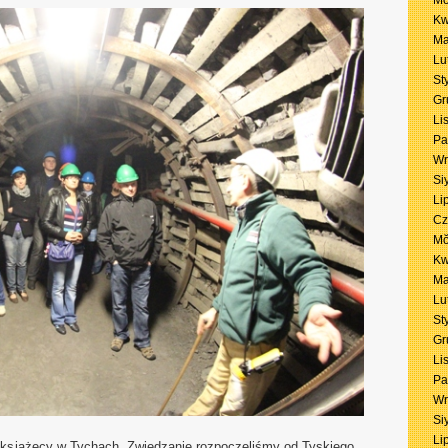
Mŏ
Kw
Ma
Lu
St
Gr
Li
Pa
Wr
Si
Li
Cz
Mŏ
Kw
Ma
Lu
St
Gr
Li
Pa
Wr
Si
Li
r książęcy w Tychach. Zwiedzanie rozpoczęliśmy od Tyskiego