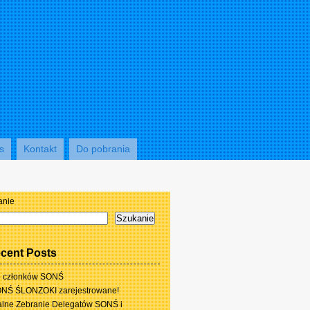
s
Kontakt
Do pobrania
anie
Szukanie
cent Posts
 członków SONŚ
NŚ ŚLONZOKI zarejestrowane!
lne Zebranie Delegatów SONŚ i