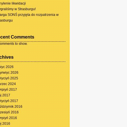
hylenie likwidacji
graliśmy w Strasburgu!
arga SONŚ przyjęta do rozpatrzenia w
rasburgu
cent Comments
omments to show.
chives
piyc 2026
yrwiyc 2026
iyciyń 2025
rzec 2024
yrpiyń 2017
j 2017
iyciyń 2017
ździyrnik 2016
zesiyń 2016
yrpiyń 2016
j 2016