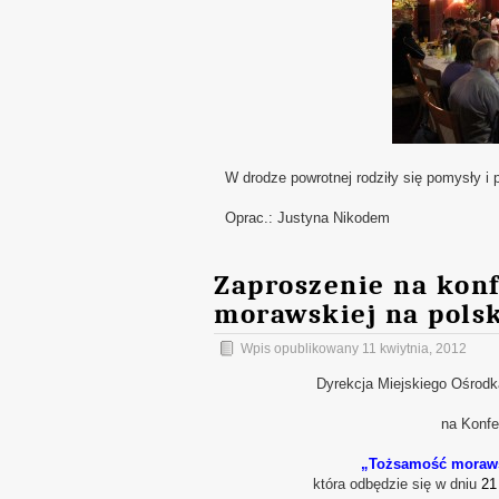
W drodze powrotnej rodziły się pomysły i 
Oprac.: Justyna Nikodem
Zaproszenie na konf
morawskiej na pols
Wpis opublikowany
11 kwiytnia, 2012
Dyrekcja Miejskiego Ośrodk
na Konfe
„Tożsamość morawsk
która odbędzie się w dniu
21