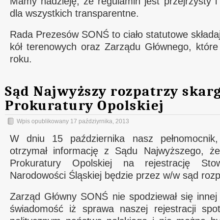
Mamy nadzieję, że regulamin jest przejrzysty 
dla wszystkich transparentne.
Rada Prezesów SONŚ to ciało statutowe składa
kół terenowych oraz Zarządu Głównego, które
roku.
Sąd Najwyższy rozpatrzy skar
Prokuratury Opolskiej
Wpis opublikowany
17 paździyrnika, 2013
W dniu 15 października nasz pełnomocnik
otrzymał informację z Sądu Najwyższego, że
Prokuratury Opolskiej na rejestrację St
Narodowości Śląskiej będzie przez w/w sąd roz
Zarząd Główny SONŚ nie spodziewał się innej
świadomość iż sprawa naszej rejestracji sp