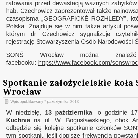
ratowania przed dewastacją ważnych zabytków ku
hab. Czechowicz zaprezentował także najnows
czasopisma „GEOGRAFICKÉ ROZHLEDY”, któr
Polska. Znajduje się w nim także artykuł poś
którym dr Czechowicz sygnalizuje czytel
rejestrację Stowarzyszenia Osób Narodowości Śl
SONŚ Wrocław można znale
facebooku:
https://www.facebook.com/sonswroc
Spotkanie założycielskie koła
Wrocław
Wpis opublikowany
7 paździyrnika, 2013
W niedzielę,
13 października
, o godzinie 
Kuchnia
na ul. W. Bogusławskiego, obok Ar
odbędzie się kolejne spotkanie członków SO
tym spotkaniu jeśli dopisze frekwencja powsta