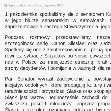
Wpis opublikowany
3 paździyrnika, 2013
1 października spotkaliśmy się z senatorem 
w jego biurze senatorskim w Katowicach. 
zaprezentowanie naszego Stowarzyszenia, jego 
Podczas rozmowy przedstawiliśmy nasz
szczególności serię „Canon Silesiae” oraz „Od
Spotkały się one z zainteresowaniem i pełną a
również sytuację Ślązaków po spisie powszec
nas w Polsce za mniejszość etniczną, brak 
strony decydentów i pomijanie w ważnych dla r
Pan Senator wyraził zadowolenie z powstaj
inicjatyw oddolnych, które propagują kulturę i w
teraźniejszości i przyszłości Śląska oraz skupiaj
Śląsk jest ważny. Jednocześnie zachęcił do d
zwłaszcza pośród młodzieży, poprzez prop
Śląsku i szeroko rozumianą edukację histor