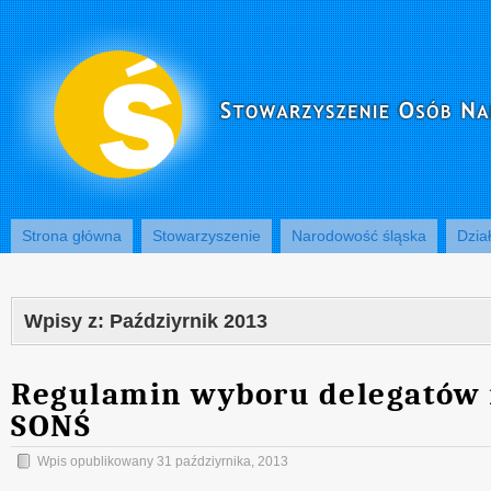
Strona główna
Stowarzyszenie
Narodowość śląska
Dzia
Wpisy z:
Paździyrnik 2013
Regulamin wyboru delegatów
SONŚ
Wpis opublikowany
31 paździyrnika, 2013