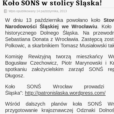
Koło SONŚ w stolicy Śląska!
Wpis opublikowany
14 paździyrnika, 2013
W dniu 13 października powołano koło
Sto
Narodowości Śląskiej we Wrocławiu
. Koło
historycznego Dolnego Śląska. Na przewod
Sebastiana Donata z Wrocławia. Zastępcą zost
Polkowic, a skarbnikiem Tomasz Musiałowski ta
Komisję Rewizyjną tworzą mieszkańcy Wr
Bogusław Czechowicz, Piotr Marynowski i Kr
spotkaniu założycielskim zarząd SONŚ rep
Długosz.
Koło SONŚ Wrocław prowadzi bl
Śląska”:
http://patronislaska.wordpress.com/
Wśród dalszych planów koła SONŚ Wro
przygotowanie krajoznawczej Odznaki Dolnoś