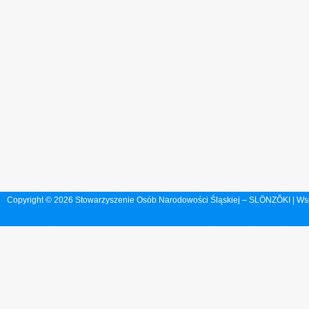
Copyright © 2026 Stowarzyszenie Osób Narodowości Śląskiej – SLŌNZŎKI | Ws