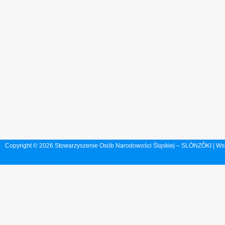
Copyright © 2026 Stowarzyszenie Osób Narodowości Śląskiej – SLŌNZŎKI | Ws