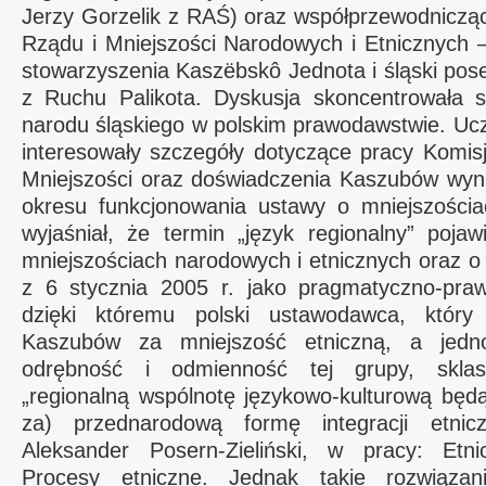
Jerzy Gorzelik z RAŚ) oraz współprzewodniczą
Rządu i Mniejszości Narodowych i Etnicznych –
stowarzyszenia Kaszëbskô Jednota i śląski pose
z Ruchu Palikota. Dyskusja skoncentrowała si
narodu śląskiego w polskim prawodawstwie. Uc
interesowały szczegóły dotyczące pracy Komis
Mniejszości oraz doświadczenia Kaszubów wyni
okresu funkcjonowania ustawy o mniejszościac
wyjaśniał, że termin „język regionalny” poja
mniejszościach narodowych i etnicznych oraz o
z 6 stycznia 2005 r. jako pragmatyczno-praw
dzięki któremu polski ustawodawca, który
Kaszubów za mniejszość etniczną, a jedn
odrębność i odmienność tej grupy, sklas
„regionalną wspólnotę językowo-kulturową będ
za) przednarodową formę integracji etnicz
Aleksander Posern-Zieliński, w pracy: Etni
Procesy etniczne. Jednak takie rozwiąza