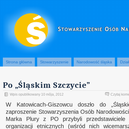
Strona główna
Stowarzyszenie
Narodowość śląska
Dzia
Po „Śląskim Szczycie”
Wpis opublikowany 10 mŏja, 2012
Czytaj kom
W Katowicach-Giszowcu doszło do „Śląski
zaproszenie Stowarzyszenia Osób Narodowości 
Marka Plury z PO przybyli przedstawiciele d
organizacji etnicznych (wśród nich wicemar