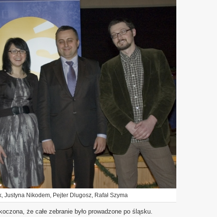
 Justyna Nikodem, Pejter Dlugosz, Rafał Szyma
oczona, że całe zebranie było prowadzone po śląsku.