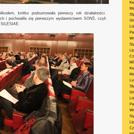
Kw
Ma
kodem, krótko podsumowała pierwszy rok działalności.
St
ach i pochwaliła się pierwszym wydawnictwem SONŚ, czyli
Gr
N SILESIAE.
Li
Pa
Wr
Si
Li
Cz
Mŏ
Kw
Ma
Lu
St
Gr
Li
Pa
Wr
Si
Li
Cz