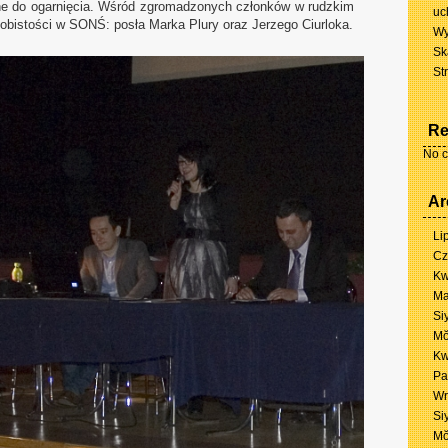
udne do ogarnięcia. Wśród zgromadzonych członków w rudzkim
uc
sobistości w SONŚ: posła Marka Plury oraz Jerzego Ciurloka.
Wy
Sk
St
Re
No c
Ar
Li
Cz
Kw
Ma
Si
Mŏ
Kw
Pa
Wr
Si
Mŏ