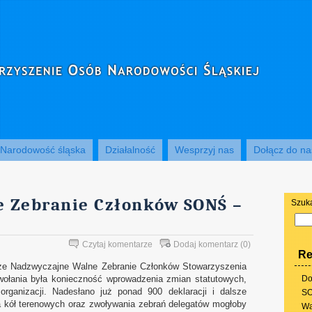
Narodowość śląska
Działalność
Wesprzyj nas
Dołącz do na
 Zebranie Członków SONŚ –
Szuk
Czytaj komentarze
Dodaj komentarz
(0)
Re
sze Nadzwyczajne Walne Zebranie Członków Stowarzyszenia
ołania była konieczność wprowadzenia zmian statutowych,
Do
rganizacji. Nadesłano już ponad 900 deklaracji i dalsze
SO
a kół terenowych oraz zwoływania zebrań delegatów mogłoby
Wa