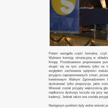
Potem nastąpiła część formalna, czyl
Wybrano komisję skrutacyjną w składzi
Knopp. Przedstawiono proponowane punk
skupić się na tym zebraniu tylko na t
względem zachowania spójności statutu
przyjęciu zaproponowanych zmian, przean
kwietniowym Walnym Zgromadzeniem De
dyskutować tylko propozycje, jakie zos
Wniosek został przyjęty większością gł
najdłuższa dyskusja toczyła się przy w
kadencji. Jednak także ona została przyję
Następnym punktem były wolne wnioski po