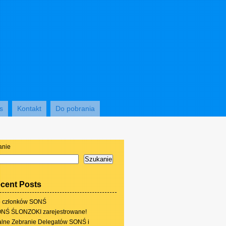
s
Kontakt
Do pobrania
anie
Szukanie
cent Posts
 członków SONŚ
NŚ ŚLONZOKI zarejestrowane!
lne Zebranie Delegatów SONŚ i