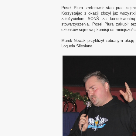
Poseł Plura zreferował stan prac sejm
Korzystając z okazji złożył już wszyst
założycielom SONŚ za konsekwentną i
stowarzyszenia. Poseł Plura zakupił t
członków sejmowej komisji ds mniejszości
Marek Nowak przybliżył zebranym akcję „
Loquela Silesiana.