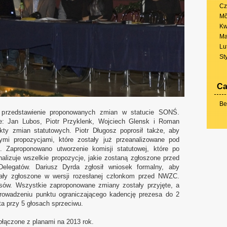
Cz
Mŏ
Kw
Ma
Lu
St
Ca
Be
i przedstawienie proponowanych zmian w statucie SONŚ.
e: Jan Lubos, Piotr Przyklenk, Wojciech Glensk i Roman
ty zmian statutowych. Piotr Długosz poprosił także, aby
ymi propozycjami, które zostały już przeanalizowane pod
. Zaproponowano utworzenie komisji statutowej, które po
alizuje wszelkie propozycje, jakie zostaną zgłoszone przed
legatów. Dariusz Dyrda zgłosił wniosek formalny, aby
tały zgłoszone w wersji rozesłanej członkom przed NWZC.
osów. Wszystkie zaproponowane zmiany zostały przyjęte, a
prowadzeniu punktu ograniczającego kadencję prezesa do 2
ta przy 5 głosach sprzeciwu.
łączone z planami na 2013 rok.