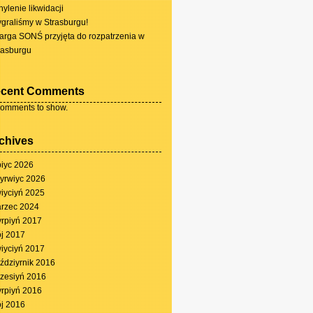
hylenie likwidacji
graliśmy w Strasburgu!
arga SONŚ przyjęta do rozpatrzenia w
rasburgu
cent Comments
omments to show.
chives
piyc 2026
yrwiyc 2026
iyciyń 2025
rzec 2024
yrpiyń 2017
j 2017
iyciyń 2017
ździyrnik 2016
zesiyń 2016
yrpiyń 2016
j 2016