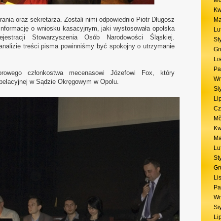
Mŏ
Kw
nia oraz sekretarza. Zostali nimi odpowiednio Piotr Długosz
Ma
 informację o wniosku kasacyjnym, jaki wystosowała opolska
Lu
ejestracji Stowarzyszenia Osób Narodowości Śląskiej.
St
analizie treści pisma powinniśmy być spokojny o utrzymanie
Gr
Li
Pa
rowego członkostwa mecenasowi Józefowi Fox, który
Wr
apelacyjnej w Sądzie Okręgowym w Opolu.
Si
Li
Cz
Mŏ
Kw
Ma
Lu
St
Gr
Li
Pa
Wr
Si
Li