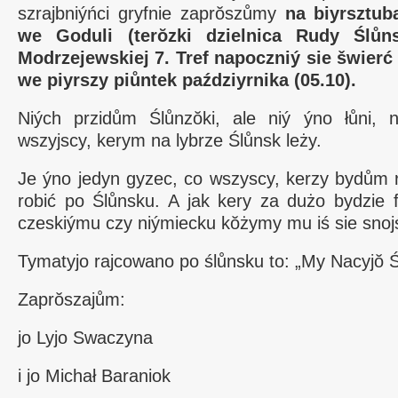
szrajbniýńci gryfnie zaprŏszůmy
na biyrsztub
we Goduli (terŏzki dzielnica Rudy Ślůns
Modrzejewskiej 7. Tref napoczniý sie šwierć
we piyrszy piůntek paździyrnika (05.10).
Niých przidům Ślůnzŏki, ale niý ýno łůni, 
wszyjscy, kerym na lybrze Ślůnsk leży.
Je ýno jedyn gyzec, co wszyscy, kerzy bydům 
robić po Ślůnsku. A jak kery za dużo bydzie f
czeskiýmu czy niýmiecku kŏżymy mu iś sie snoj
Tymatyjo rajcowano po ślůnsku to: „My Nacyjŏ 
Zaprŏszajům:
jo Lyjo Swaczyna
i jo Michał Baraniok