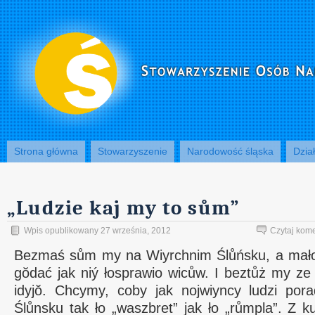
Strona główna
Stowarzyszenie
Narodowość śląska
Dzia
„Ludzie kaj my to sům”
Wpis opublikowany 27 września, 2012
Czytaj kom
Bezmaś sům my na Wiyrchnim Ślůńsku, a mało
gŏdać jak niý łosprawio wicůw. I beztůż my 
idyjŏ. Chcymy, coby jak nojwiyncy ludzi pora
Ślůnsku tak ło „waszbret” jak ło „růmpla”. Z k