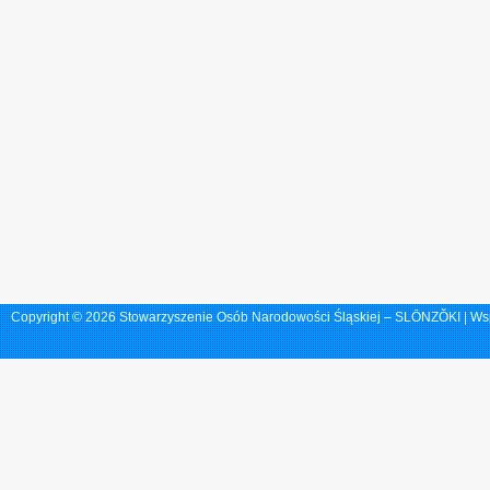
Copyright © 2026 Stowarzyszenie Osób Narodowości Śląskiej – SLŌNZŎKI | Ws