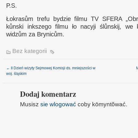
P.S.
Łokrasům trefu bydzie filmu TV SFERA „Obr
kůnski inkszego filmu ło nacyji ślůnskij, we
widzům za Brynicům.
Bez kategorii
←
II Dzień wizyty Sejmowej Komisji ds. mniejszości w
M
woj. śląskim
Dodaj komentarz
Musisz
sie wlogować
coby kōmyntŏwać.