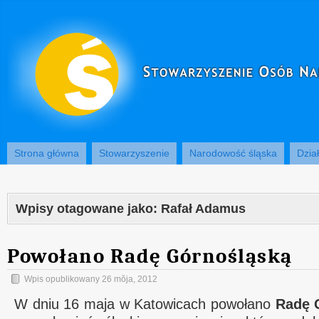
Strona główna
Stowarzyszenie
Narodowość śląska
Dzia
Wpisy otagowane jako:
Rafał Adamus
Powołano Radę Górnośląską
Wpis opublikowany
26 mŏja, 2012
W dniu 16 maja w Katowicach powołano
Radę 