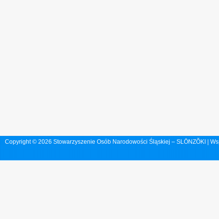
Copyright © 2026 Stowarzyszenie Osób Narodowości Śląskiej – SLŌNZŎKI | Ws