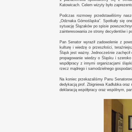
Katowicach. Celem wizyty było zaprezent
Podczas rozmowy przedstawiliśmy nasze 
„Odznaka Górnośląska”. Spotkały się on
sytuację Ślązaków po spisie powszechny
zainteresowania ze strony decydentów i p
Pan Senator wyraził zadowolenie z pows
kulturę i wiedzę o przeszłości, teraźniej
Śląsk jest ważny. Jednocześnie zachęcił 
propagowanie wiedzy o Śląsku i szeroko
współpracy z innymi organizacjami śląskim
rzecz mądrego i samodzielnego gospodar
Na koniec przekazaliśmy Panu Senatorowi
dedykacją prof. Zbigniewa Kadłubka oraz 
deklaracją współpracy oraz wspólnym, p