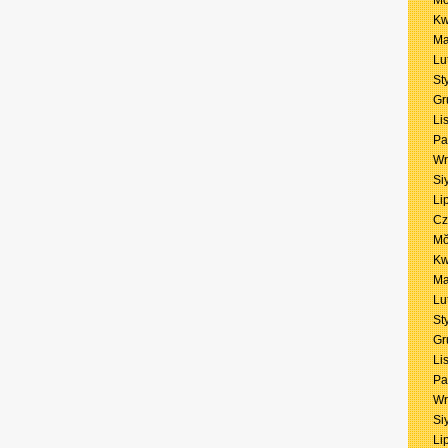
Mŏ
Kw
Ma
Lu
St
Gr
Li
Pa
Wr
Si
Li
Cz
Mŏ
Kw
Ma
Lu
St
Gr
Li
Pa
Wr
Si
Li