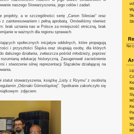
uc
owanie naszego Stowarzyszenia, jego celów i zadań.
Wy
projekty, a w szczególności serię „Canon Silesiae” oraz
Sk
e z zainteresowaniem i pełną aprobatą. Omówiliśmy również
St
m: brak uznania nas w Polsce za mniejszość etniczną, brak
omijanie w ważnych dla regionu sprawach.
Re
tających społecznych inicjatyw oddolnych, które propagują
No c
szości i przyszłości Śląska oraz skupiają osoby, dla których
do dalszego działania, zwłaszcza pośród młodzieży, poprzez
 rozumianą edukację historyczną. Zasugerował zacieśnienie
Ar
i i stworzenie silnej reprezentacji Ślązaków działającej na
owania.
Li
Cz
 statut stowarzyszenia, książkę „Listy z Rzymu” z osobistą
Kw
regulamin „Odznaki Górnośląskiej”. Spotkanie zakończyło się
Ma
amiątkowym zdjęciem.
Si
Mŏ
Kw
Pa
Wr
Si
Mŏ