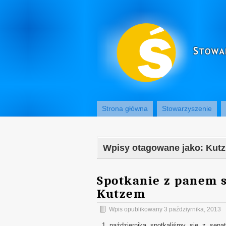
Strona główna
Stowarzyszenie
Wpisy otagowane jako:
Kutz
Spotkanie z panem 
Kutzem
Wpis opublikowany
3 paździyrnika, 2013
1 października spotkaliśmy się z sen