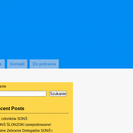
s
Kontakt
Do pobrania
anie
Szukanie
cent Posts
 członków SONŚ
NŚ ŚLONZOKI zarejestrowane!
lne Zebranie Delegatów SONŚ i