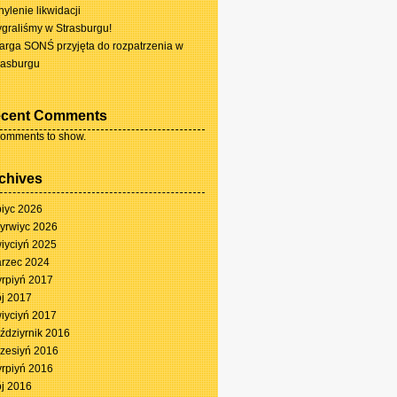
hylenie likwidacji
graliśmy w Strasburgu!
arga SONŚ przyjęta do rozpatrzenia w
rasburgu
cent Comments
omments to show.
chives
piyc 2026
yrwiyc 2026
iyciyń 2025
rzec 2024
yrpiyń 2017
j 2017
iyciyń 2017
ździyrnik 2016
zesiyń 2016
yrpiyń 2016
j 2016