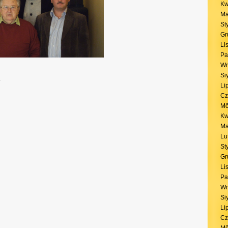
Kw
Ma
St
Gr
Li
Pa
Wr
Si
.
Li
Cz
Mŏ
Kw
Ma
Lu
St
Gr
Li
Pa
Wr
Si
Li
Cz