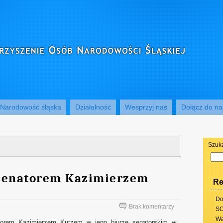
Narodowość śląska
Działalność
Wesprzyj nas
Dołącz do na
Szuk
senatorem Kazimierzem
Re
Do
Brak komentarzy
SO
Wa
atorem Kazimierzem Kutzem w jego biurze senatorskim w