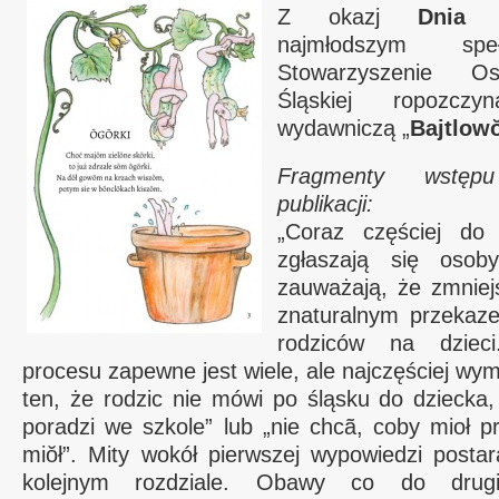
Z okazj
Dnia 
najmłodszym spe
Stowarzyszenie O
Śląskiej ropozcz
wydawniczą „
Bajtlowŏ
Fragmenty wstęp
publikacji:
„Coraz częściej do 
zgłaszają się osob
zauważają, że zmniejs
znaturalnym przekaz
rodziców na dziec
procesu zapewne jest wiele, ale najczęściej wym
ten, że rodzic nie mówi po śląsku do dziecka,
poradzi we szkole” lub „nie chcã, coby mioł pr
miŏł”. Mity wokół pierwszej wypowiedzi posta
kolejnym rozdziale. Obawy co do drugi